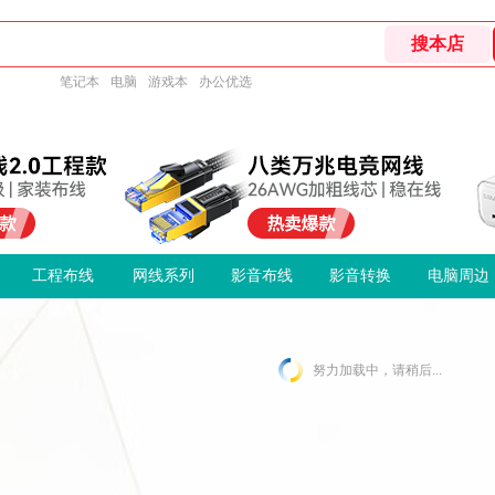
笔记本
电脑
游戏本
办公优选
工程布线
网线系列
影音布线
影音转换
电脑周边
努力加载中，请稍后...