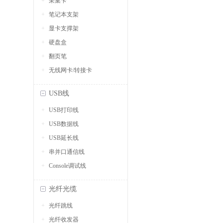
采集卡
笔记本支架
显卡支撑架
硬盘盒
翻页笔
无线网卡/转接卡
USB线
USB打印线
USB数据线
USB延长线
串并口通信线
Console调试线
光纤光缆
光纤跳线
光纤收发器