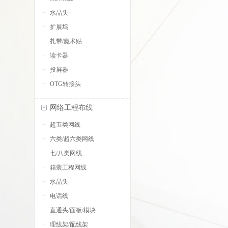
水晶头
扩展坞
扎带/魔术贴
读卡器
投屏器
OTG转接头
网络工程布线
超五类网线
六类/超六类网线
七/八类网线
箱装工程网线
水晶头
电话线
直通头/面板/模块
理线架/配线架