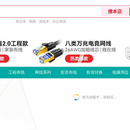
笔记本
电脑
游戏本
办公优选
工程布线
网线系列
影音布线
影音转换
电脑周边
努力加载中，请稍后...